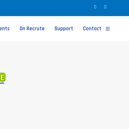
ients
On Recrute
Support
Contact