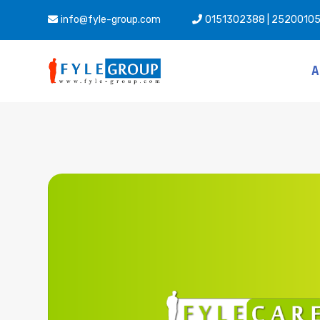
info@fyle-group.com
0151302388 | 2520010
A